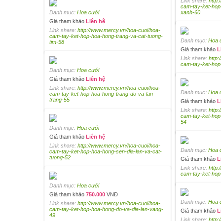
Link share:
http
cam-tay-ket-hop
Danh mục:
Hoa cưới
xanh-60
Giá tham khảo
Liên hệ
Link share:
http://www.mercy.vn/hoa-cuoi/hoa-
cam-tay-ket-hop-hoa-hong-trang-va-cat-tuong-
Danh mục:
Hoa 
tim-58
Giá tham khảo
L
Link share:
http
cam-tay-ket-hop
Danh mục:
Hoa cưới
Giá tham khảo
Liên hệ
Link share:
http://www.mercy.vn/hoa-cuoi/hoa-
Danh mục:
Hoa 
cam-tay-ket-hop-hoa-hong-trang-do-va-lan-
trang-55
Giá tham khảo
L
Link share:
http
cam-tay-ket-hop
54
Danh mục:
Hoa cưới
Giá tham khảo
Liên hệ
Link share:
http://www.mercy.vn/hoa-cuoi/hoa-
Danh mục:
Hoa 
cam-tay-ket-hop-hoa-hong-sen-dia-lan-va-cat-
tuong-52
Giá tham khảo
L
Link share:
http
cam-tay-ket-ho
Danh mục:
Hoa cưới
Giá tham khảo
750.000
VNĐ
Danh mục:
Hoa 
Link share:
http://www.mercy.vn/hoa-cuoi/hoa-
cam-tay-ket-hop-hoa-hong-do-va-dia-lan-vang-
Giá tham khảo
L
49
Link share:
http