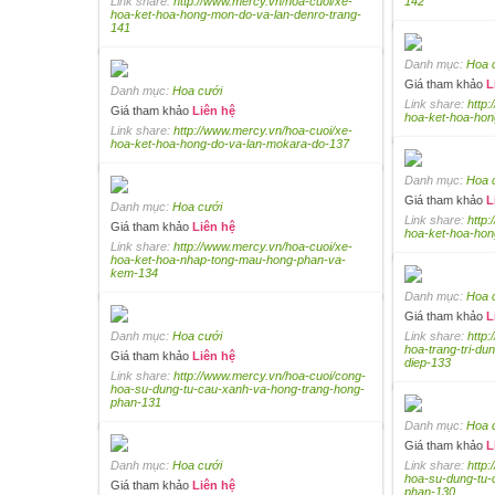
Link share:
http://www.mercy.vn/hoa-cuoi/xe-
142
hoa-ket-hoa-hong-mon-do-va-lan-denro-trang-
141
Danh mục:
Hoa 
Giá tham khảo
L
Danh mục:
Hoa cưới
Link share:
http
Giá tham khảo
Liên hệ
hoa-ket-hoa-hon
Link share:
http://www.mercy.vn/hoa-cuoi/xe-
hoa-ket-hoa-hong-do-va-lan-mokara-do-137
Danh mục:
Hoa 
Giá tham khảo
L
Danh mục:
Hoa cưới
Link share:
http
Giá tham khảo
Liên hệ
hoa-ket-hoa-hon
Link share:
http://www.mercy.vn/hoa-cuoi/xe-
hoa-ket-hoa-nhap-tong-mau-hong-phan-va-
kem-134
Danh mục:
Hoa 
Giá tham khảo
L
Danh mục:
Hoa cưới
Link share:
http
hoa-trang-tri-du
Giá tham khảo
Liên hệ
diep-133
Link share:
http://www.mercy.vn/hoa-cuoi/cong-
hoa-su-dung-tu-cau-xanh-va-hong-trang-hong-
phan-131
Danh mục:
Hoa 
Giá tham khảo
L
Danh mục:
Hoa cưới
Link share:
http
hoa-su-dung-tu-
Giá tham khảo
Liên hệ
phan-130