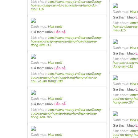
Link share:
http://www.mercy.vn/hoa-cuoi/cong-
hoa-su-dung-cam-tu-cau-xanh-va-hong-du-
mau-116
Danh mục:
Hoa 
Giá tham khảo
L
Link share:
http
Danh mục:
Hoa cưới
hoa-su-dung-ca
mau-115
Giá tham khảo
Liên hệ
Link share:
http://www.mercy.vn/hoa-cuoi/cong-
hoa-sac-trang-va-do-su-dung-hoa-hong-va-
dong-tien-113
Danh mục:
Hoa 
Giá tham khảo
L
Link share:
http
Danh mục:
Hoa cưới
hoa-sac-trang-v
dong-tien-112
Giá tham khảo
Liên hệ
Link share:
http://www.mercy.vn/hoa-cuoi/cong-
cuoi-su-dung-hoa-hong-trang-hong-phan-tu-
cau-va-lan-trang-108
Danh mục:
Hoa 
Giá tham khảo
L
Link share:
http
Danh mục:
Hoa cưới
cuoi-su-dung-ho
hong-sen-107
Giá tham khảo
Liên hệ
Link share:
http://www.mercy.vn/hoa-cuoi/cong-
cuoi-su-dung-hoa-lan-trang-ho-diep-va-hoa-
hong-sen-105
Danh mục:
Hoa 
Giá tham khảo
L
Link share:
http
Danh mục:
Hoa cưới
cuoi-su-dung-ho