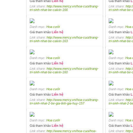
Giá tham khảo
Liên hệ
Giá tham khảo
L
Link share:
http://www.mercy.vn/hoa-cuoi/trang-
Link share:
http:
tri-sinh-nhat-be-calvin-166
tri-sinh-nhat-be-
Danh mục:
Hoa cưới
Danh mục:
Hoa 
Giá tham khảo
Liên hệ
Giá tham khảo
L
Link share:
http://www.mercy.vn/hoa-cuoi/trang-
Link share:
http:
tri-sinh-nhat-be-calvin-163
tri-sinh-nhat-be-
Danh mục:
Hoa cưới
Danh mục:
Hoa 
Giá tham khảo
Liên hệ
Giá tham khảo
L
Link share:
http://www.mercy.vn/hoa-cuoi/trang-
Link share:
http:
tri-sinh-nhat-be-calvin-160
tri-sinh-nhat-be-
Danh mục:
Hoa cưới
Danh mục:
Hoa 
Giá tham khảo
Liên hệ
Giá tham khảo
L
Link share:
http://www.mercy.vn/hoa-cuoi/trang-
Link share:
http:
tri-sinh-nhat-2-be-gia-linh-gia-huy-157
tri-sinh-nhat-2-b
Danh mục:
Hoa cưới
Danh mục:
Hoa 
Giá tham khảo
Liên hệ
Giá tham khảo
L
Link share:
http://www.mercy.vn/hoa-cuoi/hoa-
Link share:
http