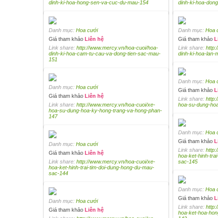
dinh-ki-hoa-hong-sen-va-cuc-du-mau-154
dinh-ki-hoa-dong
Danh mục:
Hoa cưới
Danh mục:
Hoa 
Giá tham khảo
Liên hệ
Giá tham khảo
L
Link share:
http://www.mercy.vn/hoa-cuoi/hoa-
Link share:
http
dinh-ki-hoa-cam-tu-cau-va-dong-tien-sac-mau-
dinh-ki-hoa-lan
151
Danh mục:
Hoa 
Danh mục:
Hoa cưới
Giá tham khảo
L
Giá tham khảo
Liên hệ
Link share:
http
Link share:
http://www.mercy.vn/hoa-cuoi/xe-
hoa-su-dung-hoa
hoa-su-dung-hoa-ky-hong-trang-va-hong-phan-
147
Danh mục:
Hoa 
Giá tham khảo
L
Danh mục:
Hoa cưới
Link share:
http
Giá tham khảo
Liên hệ
hoa-ket-hinh-tra
Link share:
http://www.mercy.vn/hoa-cuoi/xe-
sac-145
hoa-ket-hinh-trai-tim-doi-dung-hong-du-mau-
sac-144
Danh mục:
Hoa 
Giá tham khảo
L
Danh mục:
Hoa cưới
Link share:
http
Giá tham khảo
Liên hệ
hoa-ket-hoa-hon