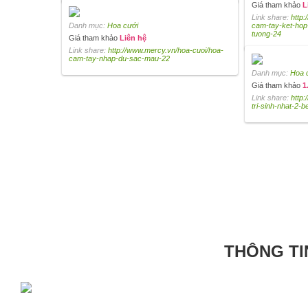
Giá tham khảo
L
Link share:
http
Danh mục:
Hoa cưới
cam-tay-ket-hop
tuong-24
Giá tham khảo
Liên hệ
Link share:
http://www.mercy.vn/hoa-cuoi/hoa-
cam-tay-nhap-du-sac-mau-22
Danh mục:
Hoa 
Giá tham khảo
1
Link share:
http:
tri-sinh-nhat-2-b
THÔNG TI