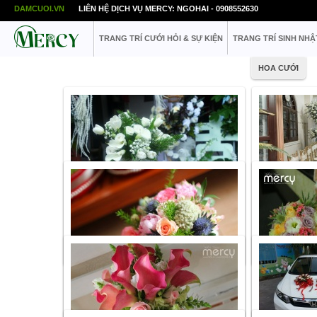
DAMCUOI.VN
LIÊN HỆ DỊCH VỤ MERCY: NGOHAI - 0908552630
TRANG TRÍ CƯỚI HỎI & SỰ KIỆN
TRANG TRÍ SINH NHẬ
HOA CƯỚI
Danh mục:
Hoa cưới
Danh mục:
Hoa 
Giá tham khảo
1.200.000
VNĐ
Giá tham khảo
L
Link share:
http://www.mercy.vn/hoa-cuoi/hoa-
Link share:
http
cam-tay-nhap-khau-tong-mau-trang-252
pham-hoa-cuoi-t
Danh mục:
Hoa cưới
Danh mục:
Hoa 
Giá tham khảo
Liên hệ
Giá tham khảo
L
Link share:
http://www.mercy.vn/hoa-cuoi/hoa-
Link share:
http