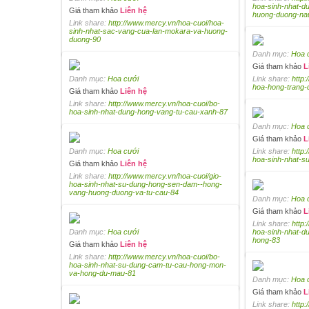
hoa-sinh-nhat-d
Giá tham khảo
Liên hệ
huong-duong-na
Link share:
http://www.mercy.vn/hoa-cuoi/hoa-
sinh-nhat-sac-vang-cua-lan-mokara-va-huong-
duong-90
Danh mục:
Hoa 
Giá tham khảo
L
Danh mục:
Hoa cưới
Link share:
http
hoa-hong-trang-d
Giá tham khảo
Liên hệ
Link share:
http://www.mercy.vn/hoa-cuoi/bo-
hoa-sinh-nhat-dung-hong-vang-tu-cau-xanh-87
Danh mục:
Hoa 
Giá tham khảo
L
Danh mục:
Hoa cưới
Link share:
http
hoa-sinh-nhat-s
Giá tham khảo
Liên hệ
Link share:
http://www.mercy.vn/hoa-cuoi/gio-
hoa-sinh-nhat-su-dung-hong-sen-dam--hong-
vang-huong-duong-va-tu-cau-84
Danh mục:
Hoa 
Giá tham khảo
L
Link share:
http:
Danh mục:
Hoa cưới
hoa-sinh-nhat-d
hong-83
Giá tham khảo
Liên hệ
Link share:
http://www.mercy.vn/hoa-cuoi/bo-
hoa-sinh-nhat-su-dung-cam-tu-cau-hong-mon-
va-hong-du-mau-81
Danh mục:
Hoa 
Giá tham khảo
L
Link share:
http