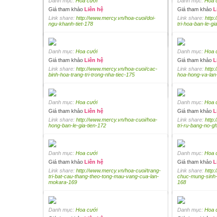
Danh mục:
Hoa cưới
Danh mục:
Hoa 
Giá tham khảo
Liên hệ
Giá tham khảo
L
Danh mục:
Hoa cưới
Link share:
http://www.mercy.vn/hoa-cuoi/doi-
Link share:
http:
Giá tham khảo
Liên hệ
ngu-khanh-tiet-178
tri-hoa-ban-le-gi
Link share:
http://www.mercy.vn/hoa-cuoi/binh-
hoa-sac-mau-trang-tri-san-vuon-187
Danh mục:
Hoa cưới
Danh mục:
Hoa 
Giá tham khảo
Liên hệ
Giá tham khảo
L
Danh mục:
Hoa cưới
Link share:
http://www.mercy.vn/hoa-cuoi/cac-
Link share:
http:
Giá tham khảo
Liên hệ
binh-hoa-trang-tri-trong-nha-tiec-175
hoa-hong-va-lan-
Link share:
http://www.mercy.vn/hoa-cuoi/hoa-
trang-tri-cau-thang-tong-trang-do-184
Danh mục:
Hoa cưới
Danh mục:
Hoa 
Giá tham khảo
Liên hệ
Giá tham khảo
L
Link share:
http://www.mercy.vn/hoa-cuoi/hoa-
Link share:
http:
hong-ban-le-gia-tien-172
tri-ru-bang-no-g
Danh mục:
Hoa cưới
Danh mục:
Hoa 
Giá tham khảo
Liên hệ
Giá tham khảo
L
Link share:
http://www.mercy.vn/hoa-cuoi/trang-
Link share:
http
tri-bat-cau-thang-theo-tong-mau-vang-cua-lan-
chuc-mung-sinh
mokara-169
168
Danh mục:
Hoa cưới
Danh mục:
Hoa 