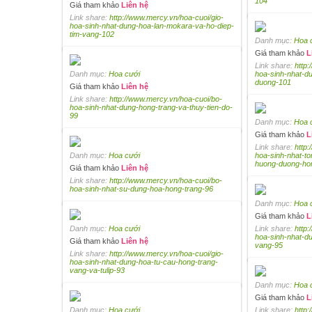
104
Giá tham khảo
Liên hệ
Link share:
http://www.mercy.vn/hoa-cuoi/gio-
hoa-sinh-nhat-dung-hoa-lan-mokara-va-ho-diep-
tim-vang-102
Danh mục:
Hoa 
Giá tham khảo
L
Link share:
http:
Danh mục:
Hoa cưới
hoa-sinh-nhat-d
duong-101
Giá tham khảo
Liên hệ
Link share:
http://www.mercy.vn/hoa-cuoi/bo-
hoa-sinh-nhat-dung-hong-trang-va-thuy-tien-do-
99
Danh mục:
Hoa 
Giá tham khảo
L
Link share:
http:
Danh mục:
Hoa cưới
hoa-sinh-nhat-t
huong-duong-ho
Giá tham khảo
Liên hệ
Link share:
http://www.mercy.vn/hoa-cuoi/bo-
hoa-sinh-nhat-su-dung-hoa-hong-trang-96
Danh mục:
Hoa 
Giá tham khảo
L
Danh mục:
Hoa cưới
Link share:
http:
hoa-sinh-nhat-d
Giá tham khảo
Liên hệ
vang-95
Link share:
http://www.mercy.vn/hoa-cuoi/gio-
hoa-sinh-nhat-dung-hoa-tu-cau-hong-trang-
vang-va-tulip-93
Danh mục:
Hoa 
Giá tham khảo
L
Danh mục:
Hoa cưới
Link share:
http