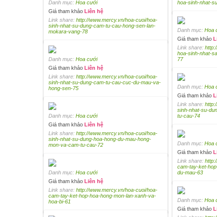
Danh mục:
Hoa cưới
hoa-sinh-nhat-s
Giá tham khảo
Liên hệ
Link share:
http://www.mercy.vn/hoa-cuoi/hoa-
sinh-nhat-su-dung-cam-tu-cau-hong-sen-lan-
Danh mục:
Hoa 
mokara-vang-78
Giá tham khảo
L
Link share:
http:
hoa-sinh-nhat-
Danh mục:
Hoa cưới
77
Giá tham khảo
Liên hệ
Link share:
http://www.mercy.vn/hoa-cuoi/hoa-
sinh-nhat-su-dung-cam-tu-cau-cuc-du-mau-va-
Danh mục:
Hoa 
hong-sen-75
Giá tham khảo
L
Link share:
http
sinh-nhat-su-du
Danh mục:
Hoa cưới
tu-cau-74
Giá tham khảo
Liên hệ
Link share:
http://www.mercy.vn/hoa-cuoi/hoa-
sinh-nhat-su-dung-hoa-hong-du-mau-hong-
Danh mục:
Hoa 
mon-va-cam-tu-cau-72
Giá tham khảo
L
Link share:
http
cam-tay-ket-hop
Danh mục:
Hoa cưới
du-mau-63
Giá tham khảo
Liên hệ
Link share:
http://www.mercy.vn/hoa-cuoi/hoa-
cam-tay-ket-hop-hoa-hong-mon-lan-xanh-va-
Danh mục:
Hoa 
hoa-bi-61
Giá tham khảo
L