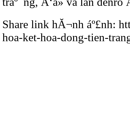
tráº¯ng, Ä‘á» và lan denro 
Share link hĂ¬nh áº£nh: ht
hoa-ket-hoa-dong-tien-tran