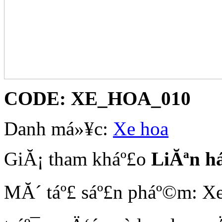
CODE:
XE_HOA_010
Danh má»¥c:
Xe hoa
GiĂ¡ tham kháº£o
LiĂªn h
MĂ´ táº£ sáº£n pháº©m: Xe 