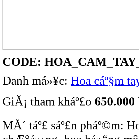
CODE:
HOA_CAM_TAY_
Danh má»¥c:
Hoa cáº§m ta
GiĂ¡ tham kháº£o
650.000
MĂ´ táº£ sáº£n pháº©m: Ho