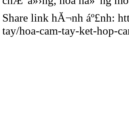
chÆ°á»›ng, hoa há»“ng môn
Share link hĂ¬nh áº£nh: h
tay/hoa-cam-tay-ket-hop-