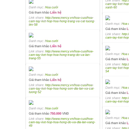
Link share:
http
cam-tay-ket-hop
Danh mục:
Hoa cưới
xanh-60
Giá tham khảo
Liên hệ
Link share:
http://www.mercy.vn/hoa-cuoi/hoa-
cam-tay-ket-hop-hoa-hong-trang-va-cat-tuong-
Danh mục:
Hoa 
tim-58
Giá tham khảo
L
Link share:
http
cam-tay-ket-hop
Danh mục:
Hoa cưới
Giá tham khảo
Liên hệ
Link share:
http://www.mercy.vn/hoa-cuoi/hoa-
Danh mục:
Hoa 
cam-tay-ket-hop-hoa-hong-trang-do-va-lan-
trang-55
Giá tham khảo
L
Link share:
http
cam-tay-ket-hop
54
Danh mục:
Hoa cưới
Giá tham khảo
Liên hệ
Link share:
http://www.mercy.vn/hoa-cuoi/hoa-
Danh mục:
Hoa 
cam-tay-ket-hop-hoa-hong-sen-dia-lan-va-cat-
tuong-52
Giá tham khảo
L
Link share:
http
cam-tay-ket-ho
Danh mục:
Hoa cưới
Giá tham khảo
750.000
VNĐ
Danh mục:
Hoa 
Link share:
http://www.mercy.vn/hoa-cuoi/hoa-
cam-tay-ket-hop-hoa-hong-do-va-dia-lan-vang-
Giá tham khảo
L
49
Link share:
http