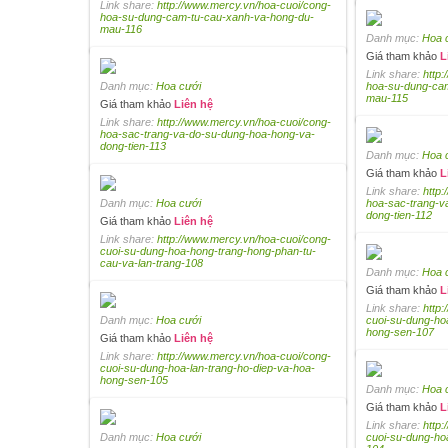
Link share:
http://www.mercy.vn/hoa-cuoi/cong-
hoa-su-dung-cam-tu-cau-xanh-va-hong-du-
mau-116
Danh mục:
Hoa 
Giá tham khảo
L
Link share:
http
Danh mục:
Hoa cưới
hoa-su-dung-ca
mau-115
Giá tham khảo
Liên hệ
Link share:
http://www.mercy.vn/hoa-cuoi/cong-
hoa-sac-trang-va-do-su-dung-hoa-hong-va-
dong-tien-113
Danh mục:
Hoa 
Giá tham khảo
L
Link share:
http
Danh mục:
Hoa cưới
hoa-sac-trang-v
dong-tien-112
Giá tham khảo
Liên hệ
Link share:
http://www.mercy.vn/hoa-cuoi/cong-
cuoi-su-dung-hoa-hong-trang-hong-phan-tu-
cau-va-lan-trang-108
Danh mục:
Hoa 
Giá tham khảo
L
Link share:
http
Danh mục:
Hoa cưới
cuoi-su-dung-ho
hong-sen-107
Giá tham khảo
Liên hệ
Link share:
http://www.mercy.vn/hoa-cuoi/cong-
cuoi-su-dung-hoa-lan-trang-ho-diep-va-hoa-
hong-sen-105
Danh mục:
Hoa 
Giá tham khảo
L
Link share:
http
Danh mục:
Hoa cưới
cuoi-su-dung-ho