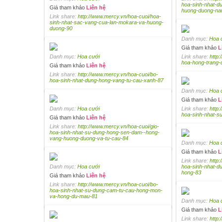
hoa-sinh-nhat-d
Giá tham khảo
Liên hệ
huong-duong-na
Link share:
http://www.mercy.vn/hoa-cuoi/hoa-
sinh-nhat-sac-vang-cua-lan-mokara-va-huong-
duong-90
Danh mục:
Hoa 
Giá tham khảo
L
Danh mục:
Hoa cưới
Link share:
http
hoa-hong-trang-d
Giá tham khảo
Liên hệ
Link share:
http://www.mercy.vn/hoa-cuoi/bo-
hoa-sinh-nhat-dung-hong-vang-tu-cau-xanh-87
Danh mục:
Hoa 
Giá tham khảo
L
Danh mục:
Hoa cưới
Link share:
http
hoa-sinh-nhat-s
Giá tham khảo
Liên hệ
Link share:
http://www.mercy.vn/hoa-cuoi/gio-
hoa-sinh-nhat-su-dung-hong-sen-dam--hong-
vang-huong-duong-va-tu-cau-84
Danh mục:
Hoa 
Giá tham khảo
L
Link share:
http:
Danh mục:
Hoa cưới
hoa-sinh-nhat-d
hong-83
Giá tham khảo
Liên hệ
Link share:
http://www.mercy.vn/hoa-cuoi/bo-
hoa-sinh-nhat-su-dung-cam-tu-cau-hong-mon-
va-hong-du-mau-81
Danh mục:
Hoa 
Giá tham khảo
L
Link share:
http