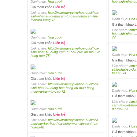
Danh mục:
Hoa cưới
hoa-sinh-nhat-s
Giá tham khảo
Liên hệ
Link share:
http://www.mercy.vn/hoa-cuoi/hoa-
sinh-nhat-su-dung-cam-tu-cau-hong-sen-lan-
Danh mục:
Hoa 
mokara-vang-78
Giá tham khảo
L
Link share:
http:
hoa-sinh-nhat-
Danh mục:
Hoa cưới
77
Giá tham khảo
Liên hệ
Link share:
http://www.mercy.vn/hoa-cuoi/hoa-
sinh-nhat-su-dung-cam-tu-cau-cuc-du-mau-va-
Danh mục:
Hoa 
hong-sen-75
Giá tham khảo
L
Link share:
http
sinh-nhat-su-du
Danh mục:
Hoa cưới
tu-cau-74
Giá tham khảo
Liên hệ
Link share:
http://www.mercy.vn/hoa-cuoi/hoa-
sinh-nhat-su-dung-hoa-hong-du-mau-hong-
Danh mục:
Hoa 
mon-va-cam-tu-cau-72
Giá tham khảo
L
Link share:
http
cam-tay-ket-hop
Danh mục:
Hoa cưới
du-mau-63
Giá tham khảo
Liên hệ
Link share:
http://www.mercy.vn/hoa-cuoi/hoa-
cam-tay-ket-hop-hoa-hong-mon-lan-xanh-va-
Danh mục:
Hoa 
hoa-bi-61
Giá tham khảo
L