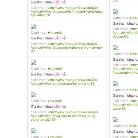
104
Giá tham khảo
Liên hệ
Link share:
http://www.mercy.vn/hoa-cuoi/gio-
hoa-sinh-nhat-dung-hoa-lan-mokara-va-ho-diep-
tim-vang-102
Danh mục:
Hoa 
Giá tham khảo
L
Link share:
http:
Danh mục:
Hoa cưới
hoa-sinh-nhat-d
duong-101
Giá tham khảo
Liên hệ
Link share:
http://www.mercy.vn/hoa-cuoi/bo-
hoa-sinh-nhat-dung-hong-trang-va-thuy-tien-do-
99
Danh mục:
Hoa 
Giá tham khảo
L
Link share:
http:
Danh mục:
Hoa cưới
hoa-sinh-nhat-t
huong-duong-ho
Giá tham khảo
Liên hệ
Link share:
http://www.mercy.vn/hoa-cuoi/bo-
hoa-sinh-nhat-su-dung-hoa-hong-trang-96
Danh mục:
Hoa 
Giá tham khảo
L
Danh mục:
Hoa cưới
Link share:
http:
hoa-sinh-nhat-d
Giá tham khảo
Liên hệ
vang-95
Link share:
http://www.mercy.vn/hoa-cuoi/gio-
hoa-sinh-nhat-dung-hoa-tu-cau-hong-trang-
vang-va-tulip-93
Danh mục:
Hoa 
Giá tham khảo
L
Danh mục:
Hoa cưới
Link share:
http