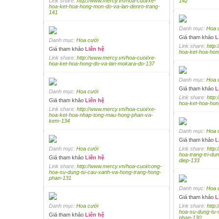
Link share:
http://www.mercy.vn/hoa-cuoi/xe-
142
hoa-ket-hoa-hong-mon-do-va-lan-denro-trang-
141
Danh mục:
Hoa 
Giá tham khảo
L
Danh mục:
Hoa cưới
Link share:
http
Giá tham khảo
Liên hệ
hoa-ket-hoa-hon
Link share:
http://www.mercy.vn/hoa-cuoi/xe-
hoa-ket-hoa-hong-do-va-lan-mokara-do-137
Danh mục:
Hoa 
Giá tham khảo
L
Danh mục:
Hoa cưới
Link share:
http
Giá tham khảo
Liên hệ
hoa-ket-hoa-hon
Link share:
http://www.mercy.vn/hoa-cuoi/xe-
hoa-ket-hoa-nhap-tong-mau-hong-phan-va-
kem-134
Danh mục:
Hoa 
Giá tham khảo
L
Danh mục:
Hoa cưới
Link share:
http
hoa-trang-tri-du
Giá tham khảo
Liên hệ
diep-133
Link share:
http://www.mercy.vn/hoa-cuoi/cong-
hoa-su-dung-tu-cau-xanh-va-hong-trang-hong-
phan-131
Danh mục:
Hoa 
Giá tham khảo
L
Danh mục:
Hoa cưới
Link share:
http
hoa-su-dung-tu-
Giá tham khảo
Liên hệ
phan-130