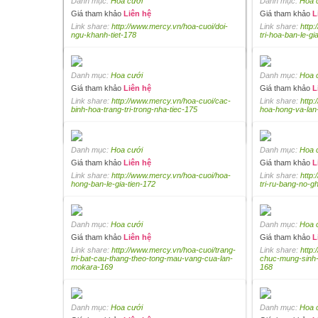
Danh mục:
Hoa cưới
Danh mục:
Hoa 
Giá tham khảo
Liên hệ
Giá tham khảo
L
Danh mục:
Hoa cưới
Link share:
http://www.mercy.vn/hoa-cuoi/doi-
Link share:
http:
Giá tham khảo
Liên hệ
ngu-khanh-tiet-178
tri-hoa-ban-le-gi
Link share:
http://www.mercy.vn/hoa-cuoi/binh-
hoa-sac-mau-trang-tri-san-vuon-187
Danh mục:
Hoa cưới
Danh mục:
Hoa 
Giá tham khảo
Liên hệ
Giá tham khảo
L
Danh mục:
Hoa cưới
Link share:
http://www.mercy.vn/hoa-cuoi/cac-
Link share:
http:
Giá tham khảo
Liên hệ
binh-hoa-trang-tri-trong-nha-tiec-175
hoa-hong-va-lan-
Link share:
http://www.mercy.vn/hoa-cuoi/hoa-
trang-tri-cau-thang-tong-trang-do-184
Danh mục:
Hoa cưới
Danh mục:
Hoa 
Giá tham khảo
Liên hệ
Giá tham khảo
L
Link share:
http://www.mercy.vn/hoa-cuoi/hoa-
Link share:
http:
hong-ban-le-gia-tien-172
tri-ru-bang-no-g
Danh mục:
Hoa cưới
Danh mục:
Hoa 
Giá tham khảo
Liên hệ
Giá tham khảo
L
Link share:
http://www.mercy.vn/hoa-cuoi/trang-
Link share:
http
tri-bat-cau-thang-theo-tong-mau-vang-cua-lan-
chuc-mung-sinh
mokara-169
168
Danh mục:
Hoa cưới
Danh mục:
Hoa 