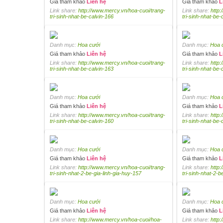
Giá tham khảo
Liên hệ
Giá tham khảo
L
Link share:
http://www.mercy.vn/hoa-cuoi/trang-
Link share:
http:
tri-sinh-nhat-be-calvin-166
tri-sinh-nhat-be-
Danh mục:
Hoa cưới
Danh mục:
Hoa 
Giá tham khảo
Liên hệ
Giá tham khảo
L
Link share:
http://www.mercy.vn/hoa-cuoi/trang-
Link share:
http:
tri-sinh-nhat-be-calvin-163
tri-sinh-nhat-be-
Danh mục:
Hoa cưới
Danh mục:
Hoa 
Giá tham khảo
Liên hệ
Giá tham khảo
L
Link share:
http://www.mercy.vn/hoa-cuoi/trang-
Link share:
http:
tri-sinh-nhat-be-calvin-160
tri-sinh-nhat-be-
Danh mục:
Hoa cưới
Danh mục:
Hoa 
Giá tham khảo
Liên hệ
Giá tham khảo
L
Link share:
http://www.mercy.vn/hoa-cuoi/trang-
Link share:
http:
tri-sinh-nhat-2-be-gia-linh-gia-huy-157
tri-sinh-nhat-2-b
Danh mục:
Hoa cưới
Danh mục:
Hoa 
Giá tham khảo
Liên hệ
Giá tham khảo
L
Link share:
http://www.mercy.vn/hoa-cuoi/hoa-
Link share:
http