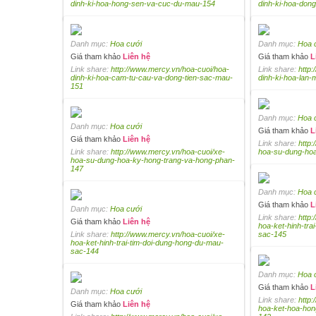
dinh-ki-hoa-hong-sen-va-cuc-du-mau-154
dinh-ki-hoa-dong
Danh mục:
Hoa cưới
Danh mục:
Hoa 
Giá tham khảo
Liên hệ
Giá tham khảo
L
Link share:
http://www.mercy.vn/hoa-cuoi/hoa-
Link share:
http
dinh-ki-hoa-cam-tu-cau-va-dong-tien-sac-mau-
dinh-ki-hoa-lan
151
Danh mục:
Hoa 
Danh mục:
Hoa cưới
Giá tham khảo
L
Giá tham khảo
Liên hệ
Link share:
http
Link share:
http://www.mercy.vn/hoa-cuoi/xe-
hoa-su-dung-hoa
hoa-su-dung-hoa-ky-hong-trang-va-hong-phan-
147
Danh mục:
Hoa 
Giá tham khảo
L
Danh mục:
Hoa cưới
Link share:
http
Giá tham khảo
Liên hệ
hoa-ket-hinh-tra
Link share:
http://www.mercy.vn/hoa-cuoi/xe-
sac-145
hoa-ket-hinh-trai-tim-doi-dung-hong-du-mau-
sac-144
Danh mục:
Hoa 
Giá tham khảo
L
Danh mục:
Hoa cưới
Link share:
http
Giá tham khảo
Liên hệ
hoa-ket-hoa-hon