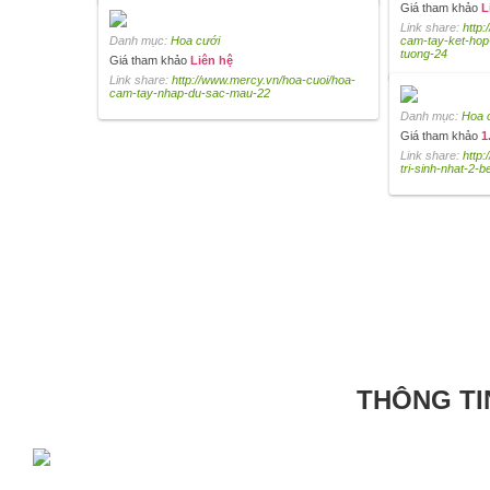
Giá tham khảo
L
Link share:
http
Danh mục:
Hoa cưới
cam-tay-ket-hop
tuong-24
Giá tham khảo
Liên hệ
Link share:
http://www.mercy.vn/hoa-cuoi/hoa-
cam-tay-nhap-du-sac-mau-22
Danh mục:
Hoa 
Giá tham khảo
1
Link share:
http:
tri-sinh-nhat-2-b
THÔNG TI