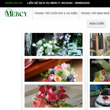
DAMCUOI.VN
LIÊN HỆ DỊCH VỤ MERCY: NGOHAI - 0908552630
TRANG TRÍ CƯỚI HỎI & SỰ KIỆN
TRANG TRÍ SINH NHẬ
HOA CƯỚI
Danh mục:
Hoa cưới
Danh mục:
Hoa 
Giá tham khảo
1.200.000
VNĐ
Giá tham khảo
L
Link share:
http://www.mercy.vn/hoa-cuoi/hoa-
Link share:
http
cam-tay-nhap-khau-tong-mau-trang-252
pham-hoa-cuoi-t
Danh mục:
Hoa cưới
Danh mục:
Hoa 
Giá tham khảo
Liên hệ
Giá tham khảo
L
Link share:
http://www.mercy.vn/hoa-cuoi/hoa-
Link share:
http