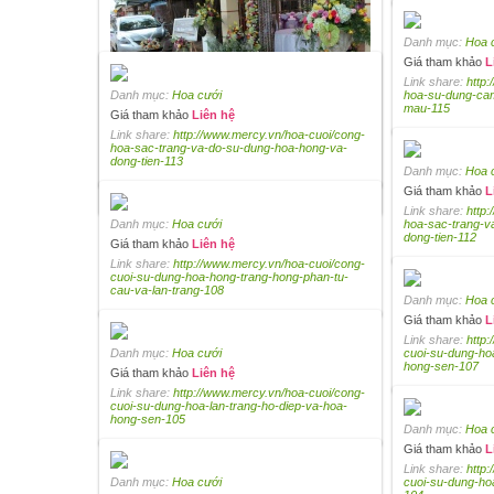
Danh mục:
Hoa 
Giá tham khảo
L
Link share:
http
Danh mục:
Hoa cưới
hoa-su-dung-ca
mau-115
Giá tham khảo
Liên hệ
Danh mục:
Hoa cưới
Link share:
http://www.mercy.vn/hoa-cuoi/cong-
Giá tham khảo
Liên hệ
hoa-sac-trang-va-do-su-dung-hoa-hong-va-
dong-tien-113
Link share:
http://www.mercy.vn/hoa-cuoi/cong-
Danh mục:
Hoa 
hoa-su-dung-cam-tu-cau-xanh-va-hong-du-
mau-116
Giá tham khảo
L
Link share:
http
Danh mục:
Hoa cưới
hoa-sac-trang-v
dong-tien-112
Giá tham khảo
Liên hệ
Link share:
http://www.mercy.vn/hoa-cuoi/cong-
cuoi-su-dung-hoa-hong-trang-hong-phan-tu-
cau-va-lan-trang-108
Danh mục:
Hoa 
Giá tham khảo
L
Link share:
http
Danh mục:
Hoa cưới
cuoi-su-dung-ho
hong-sen-107
Giá tham khảo
Liên hệ
Link share:
http://www.mercy.vn/hoa-cuoi/cong-
cuoi-su-dung-hoa-lan-trang-ho-diep-va-hoa-
hong-sen-105
Danh mục:
Hoa 
Giá tham khảo
L
Link share:
http
Danh mục:
Hoa cưới
cuoi-su-dung-ho