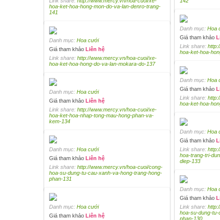
Link share:
http://www.mercy.vn/hoa-cuoi/xe-
142
hoa-ket-hoa-hong-mon-do-va-lan-denro-trang-
141
Danh mục:
Hoa 
Giá tham khảo
L
Danh mục:
Hoa cưới
Link share:
http
Giá tham khảo
Liên hệ
hoa-ket-hoa-hon
Link share:
http://www.mercy.vn/hoa-cuoi/xe-
hoa-ket-hoa-hong-do-va-lan-mokara-do-137
Danh mục:
Hoa 
Giá tham khảo
L
Danh mục:
Hoa cưới
Link share:
http
Giá tham khảo
Liên hệ
hoa-ket-hoa-hon
Link share:
http://www.mercy.vn/hoa-cuoi/xe-
hoa-ket-hoa-nhap-tong-mau-hong-phan-va-
kem-134
Danh mục:
Hoa 
Giá tham khảo
L
Danh mục:
Hoa cưới
Link share:
http
hoa-trang-tri-du
Giá tham khảo
Liên hệ
diep-133
Link share:
http://www.mercy.vn/hoa-cuoi/cong-
hoa-su-dung-tu-cau-xanh-va-hong-trang-hong-
phan-131
Danh mục:
Hoa 
Giá tham khảo
L
Danh mục:
Hoa cưới
Link share:
http
hoa-su-dung-tu-
Giá tham khảo
Liên hệ
phan-130