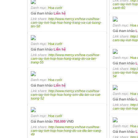
Link share:
http
cam-tay-ket-hop
Danh mục:
Hoa cưới
xanh-60
Giá tham khảo
Liên hệ
Link share:
http://www.mercy.vn/hoa-cuoi/hoa-
cam-tay-ket-hop-hoa-hong-trang-va-cat-tuong-
Danh mục:
Hoa 
tim-58
Giá tham khảo
L
Link share:
http
cam-tay-ket-hop
Danh mục:
Hoa cưới
Giá tham khảo
Liên hệ
Link share:
http://www.mercy.vn/hoa-cuoi/hoa-
Danh mục:
Hoa 
cam-tay-ket-hop-hoa-hong-trang-do-va-lan-
trang-55
Giá tham khảo
L
Link share:
http
cam-tay-ket-hop
54
Danh mục:
Hoa cưới
Giá tham khảo
Liên hệ
Link share:
http://www.mercy.vn/hoa-cuoi/hoa-
Danh mục:
Hoa 
cam-tay-ket-hop-hoa-hong-sen-dia-lan-va-cat-
tuong-52
Giá tham khảo
L
Link share:
http
cam-tay-ket-ho
Danh mục:
Hoa cưới
Giá tham khảo
750.000
VNĐ
Danh mục:
Hoa 
Link share:
http://www.mercy.vn/hoa-cuoi/hoa-
cam-tay-ket-hop-hoa-hong-do-va-dia-lan-vang-
Giá tham khảo
L
49
Link share:
http