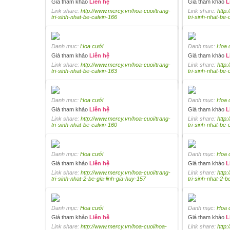
Giá tham khảo
Liên hệ
Giá tham khảo
L
Link share:
http://www.mercy.vn/hoa-cuoi/trang-
Link share:
http:
tri-sinh-nhat-be-calvin-166
tri-sinh-nhat-be-
Danh mục:
Hoa cưới
Danh mục:
Hoa 
Danh mục:
Hoa cưới
Giá tham khảo
Liên hệ
Giá tham khảo
L
Giá tham khảo
Liên hệ
Link share:
http://www.mercy.vn/hoa-cuoi/trang-
Link share:
http:
Link share:
tri-sinh-nhat-be-calvin-163
http://www.mercy.vn/hoa-cuoi/hoa-
tri-sinh-nhat-be-
hong-ban-le-gia-tien-172
Danh mục:
Hoa cưới
Danh mục:
Hoa 
Giá tham khảo
Liên hệ
Giá tham khảo
L
Link share:
http://www.mercy.vn/hoa-cuoi/trang-
Link share:
http:
tri-sinh-nhat-be-calvin-160
tri-sinh-nhat-be-
Danh mục:
Hoa cưới
Danh mục:
Hoa 
Giá tham khảo
Liên hệ
Giá tham khảo
L
Link share:
http://www.mercy.vn/hoa-cuoi/trang-
Link share:
http:
tri-sinh-nhat-2-be-gia-linh-gia-huy-157
tri-sinh-nhat-2-b
Danh mục:
Hoa cưới
Danh mục:
Hoa 
Giá tham khảo
Liên hệ
Giá tham khảo
L
Link share:
http://www.mercy.vn/hoa-cuoi/hoa-
Link share:
http