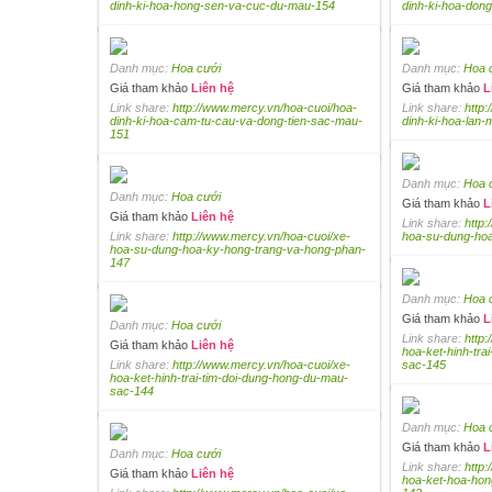
dinh-ki-hoa-hong-sen-va-cuc-du-mau-154
dinh-ki-hoa-dong
Danh mục:
Hoa cưới
Danh mục:
Hoa 
Giá tham khảo
Liên hệ
Giá tham khảo
L
Link share:
http://www.mercy.vn/hoa-cuoi/hoa-
Link share:
http
dinh-ki-hoa-cam-tu-cau-va-dong-tien-sac-mau-
dinh-ki-hoa-lan
151
Danh mục:
Hoa 
Danh mục:
Hoa cưới
Giá tham khảo
L
Giá tham khảo
Liên hệ
Link share:
http
Link share:
http://www.mercy.vn/hoa-cuoi/xe-
hoa-su-dung-hoa
hoa-su-dung-hoa-ky-hong-trang-va-hong-phan-
147
Danh mục:
Hoa 
Giá tham khảo
L
Danh mục:
Hoa cưới
Link share:
http
Giá tham khảo
Liên hệ
hoa-ket-hinh-tra
Link share:
http://www.mercy.vn/hoa-cuoi/xe-
sac-145
hoa-ket-hinh-trai-tim-doi-dung-hong-du-mau-
sac-144
Danh mục:
Hoa 
Giá tham khảo
L
Danh mục:
Hoa cưới
Link share:
http
Giá tham khảo
Liên hệ
hoa-ket-hoa-hon