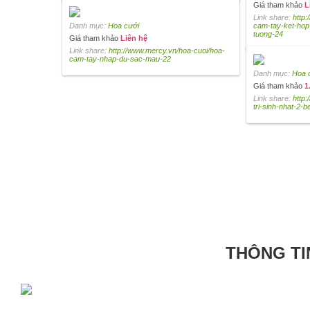
Giá tham khảo
L
Link share:
http
Danh mục:
Hoa cưới
cam-tay-ket-hop
tuong-24
Giá tham khảo
Liên hệ
Link share:
http://www.mercy.vn/hoa-cuoi/hoa-
cam-tay-nhap-du-sac-mau-22
Danh mục:
Hoa 
Giá tham khảo
1
Link share:
http:
tri-sinh-nhat-2-b
THÔNG TI