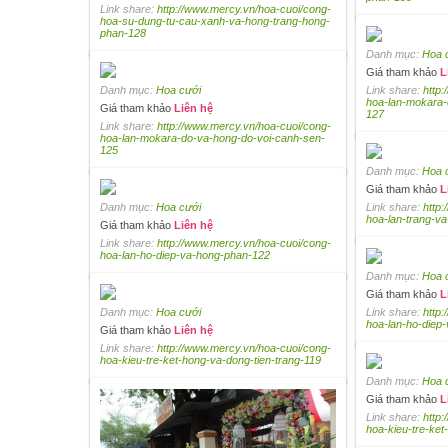
Link share:
http://www.mercy.vn/hoa-cuoi/cong-
hoa-su-dung-tu-cau-xanh-va-hong-trang-hong-
phan-128
Danh mục:
Hoa 
Giá tham khảo
L
Danh mục:
Hoa cưới
Link share:
http
hoa-lan-mokara-
Giá tham khảo
Liên hệ
127
Link share:
http://www.mercy.vn/hoa-cuoi/cong-
hoa-lan-mokara-do-va-hong-do-voi-canh-sen-
125
Danh mục:
Hoa 
Giá tham khảo
L
Danh mục:
Hoa cưới
Link share:
http
hoa-lan-trang-v
Giá tham khảo
Liên hệ
Link share:
http://www.mercy.vn/hoa-cuoi/cong-
hoa-lan-ho-diep-va-hong-phan-122
Danh mục:
Hoa 
Giá tham khảo
L
Danh mục:
Hoa cưới
Link share:
http
hoa-lan-ho-diep
Giá tham khảo
Liên hệ
Link share:
http://www.mercy.vn/hoa-cuoi/cong-
hoa-kieu-tre-ket-hong-va-dong-tien-trang-119
Danh mục:
Hoa 
Giá tham khảo
L
Link share:
http
hoa-kieu-tre-ket