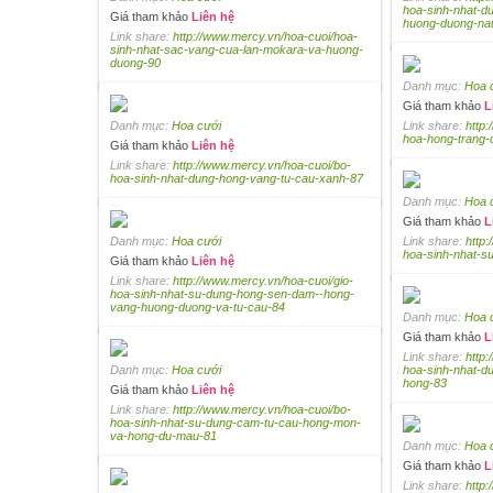
hoa-sinh-nhat-d
Giá tham khảo
Liên hệ
huong-duong-na
Link share:
http://www.mercy.vn/hoa-cuoi/hoa-
sinh-nhat-sac-vang-cua-lan-mokara-va-huong-
duong-90
Danh mục:
Hoa 
Giá tham khảo
L
Danh mục:
Hoa cưới
Link share:
http
hoa-hong-trang-d
Giá tham khảo
Liên hệ
Link share:
http://www.mercy.vn/hoa-cuoi/bo-
hoa-sinh-nhat-dung-hong-vang-tu-cau-xanh-87
Danh mục:
Hoa 
Giá tham khảo
L
Danh mục:
Hoa cưới
Link share:
http
hoa-sinh-nhat-s
Giá tham khảo
Liên hệ
Link share:
http://www.mercy.vn/hoa-cuoi/gio-
hoa-sinh-nhat-su-dung-hong-sen-dam--hong-
vang-huong-duong-va-tu-cau-84
Danh mục:
Hoa 
Giá tham khảo
L
Link share:
http:
Danh mục:
Hoa cưới
hoa-sinh-nhat-d
hong-83
Giá tham khảo
Liên hệ
Link share:
http://www.mercy.vn/hoa-cuoi/bo-
hoa-sinh-nhat-su-dung-cam-tu-cau-hong-mon-
va-hong-du-mau-81
Danh mục:
Hoa 
Giá tham khảo
L
Link share:
http