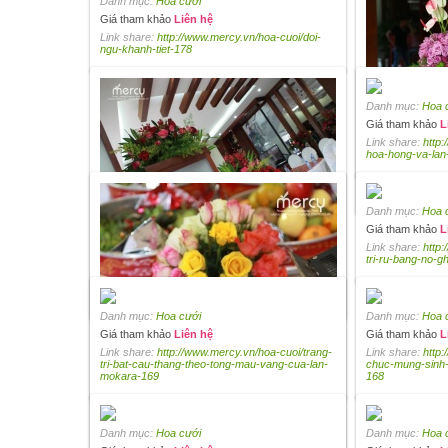
Danh mục:
Hoa cưới
Giá tham khảo
Liên hệ
Link share:
http://www.mercy.vn/hoa-cuoi/doi-
ngu-khanh-tiet-178
Danh mục:
Hoa 
Giá tham khảo
L
Link share:
http:
Danh mục:
Hoa 
hoa-hong-va-lan-
Giá tham khảo
L
Link share:
http:
tri-hoa-ban-le-gi
Danh mục:
Hoa 
Giá tham khảo
L
Link share:
http:
Danh mục:
Hoa cưới
tri-ru-bang-no-g
Giá tham khảo
Liên hệ
Link share:
http://www.mercy.vn/hoa-cuoi/cac-
binh-hoa-trang-tri-trong-nha-tiec-175
Danh mục:
Hoa cưới
Danh mục:
Hoa 
Giá tham khảo
Liên hệ
Giá tham khảo
L
Link share:
http://www.mercy.vn/hoa-cuoi/trang-
Link share:
http
tri-bat-cau-thang-theo-tong-mau-vang-cua-lan-
chuc-mung-sinh
mokara-169
168
Danh mục:
Hoa cưới
Danh mục:
Hoa 