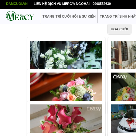
DAMCUOI.VN
LIÊN HỆ DỊCH VỤ MERCY: NGOHAI - 0908552630
TRANG TRÍ CƯỚI HỎI & SỰ KIỆN
TRANG TRÍ SINH NHẬ
HOA CƯỚI
Danh mục:
Hoa cưới
Danh mục:
Hoa 
Giá tham khảo
1.200.000
VNĐ
Giá tham khảo
L
Link share:
http://www.mercy.vn/hoa-cuoi/hoa-
Link share:
http
cam-tay-nhap-khau-tong-mau-trang-252
pham-hoa-cuoi-t
Danh mục:
Hoa cưới
Danh mục:
Hoa 
Giá tham khảo
Liên hệ
Giá tham khảo
L
Link share:
http://www.mercy.vn/hoa-cuoi/hoa-
Link share:
http