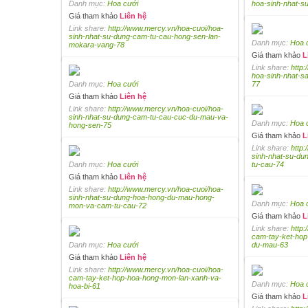
Danh mục:
Hoa cưới
hoa-sinh-nhat-s
Giá tham khảo
Liên hệ
Link share:
http://www.mercy.vn/hoa-cuoi/hoa-
sinh-nhat-su-dung-cam-tu-cau-hong-sen-lan-
Danh mục:
Hoa 
mokara-vang-78
Giá tham khảo
L
Link share:
http:
hoa-sinh-nhat-
Danh mục:
Hoa cưới
77
Giá tham khảo
Liên hệ
Link share:
http://www.mercy.vn/hoa-cuoi/hoa-
sinh-nhat-su-dung-cam-tu-cau-cuc-du-mau-va-
Danh mục:
Hoa 
hong-sen-75
Giá tham khảo
L
Link share:
http
sinh-nhat-su-du
Danh mục:
Hoa cưới
tu-cau-74
Giá tham khảo
Liên hệ
Link share:
http://www.mercy.vn/hoa-cuoi/hoa-
sinh-nhat-su-dung-hoa-hong-du-mau-hong-
Danh mục:
Hoa 
mon-va-cam-tu-cau-72
Giá tham khảo
L
Link share:
http
cam-tay-ket-hop
Danh mục:
Hoa cưới
du-mau-63
Giá tham khảo
Liên hệ
Link share:
http://www.mercy.vn/hoa-cuoi/hoa-
cam-tay-ket-hop-hoa-hong-mon-lan-xanh-va-
Danh mục:
Hoa 
hoa-bi-61
Giá tham khảo
L