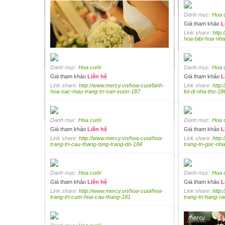
mau-don-tong-mau-pastel-209
tong-mau-pastel
Danh mục:
Hoa 
Danh mục:
Hoa 
Giá tham khảo
9
Giá tham khảo
L
Link share:
http
Danh mục:
Hoa cưới
Link share:
http
hoa-ket-tong-ma
hoa-bibi-hoa-nh
Giá tham khảo
Liên hệ
Link share:
http://www.mercy.vn/hoa-cuoi/hoa-
cam-tay-calla-tong-mau-pastel-197
Danh mục:
Hoa cưới
Danh mục:
Hoa 
Giá tham khảo
Liên hệ
Giá tham khảo
L
Danh mục:
Link share:
Hoa cưới
http://www.mercy.vn/hoa-cuoi/binh-
Link share:
http
hoa-sac-mau-trang-tri-san-vuon-187
loi-di-nha-tho-18
Giá tham khảo
Liên hệ
Link share:
http://www.mercy.vn/hoa-cuoi/hoa-
cam-tay-hong-trang-va-bi-bi-190
Danh mục:
Hoa cưới
Danh mục:
Hoa 
Giá tham khảo
Liên hệ
Giá tham khảo
L
Link share:
http://www.mercy.vn/hoa-cuoi/hoa-
Link share:
http
trang-tri-cau-thang-tong-trang-do-184
trang-tri-goc-nh
Danh mục:
Hoa cưới
Danh mục:
Hoa 
Giá tham khảo
Liên hệ
Giá tham khảo
L
Link share:
http://www.mercy.vn/hoa-cuoi/hoa-
Link share:
http
trang-tri-cum-hoa-cau-thang-181
trang-tri-hang-r