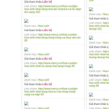
104
Giá tham khảo
Liên hệ
Link share:
http://www.mercy.vn/hoa-cuoi/gio-
hoa-sinh-nhat-dung-hoa-lan-mokara-va-ho-diep-
tim-vang-102
Danh mục:
Hoa 
Giá tham khảo
L
Link share:
http:
Danh mục:
Hoa cưới
hoa-sinh-nhat-d
duong-101
Giá tham khảo
Liên hệ
Link share:
http://www.mercy.vn/hoa-cuoi/bo-
hoa-sinh-nhat-dung-hong-trang-va-thuy-tien-do-
99
Danh mục:
Hoa 
Giá tham khảo
L
Link share:
http:
Danh mục:
Hoa cưới
hoa-sinh-nhat-t
huong-duong-ho
Giá tham khảo
Liên hệ
Link share:
http://www.mercy.vn/hoa-cuoi/bo-
hoa-sinh-nhat-su-dung-hoa-hong-trang-96
Danh mục:
Hoa 
Giá tham khảo
L
Danh mục:
Hoa cưới
Link share:
http:
hoa-sinh-nhat-d
Giá tham khảo
Liên hệ
vang-95
Link share:
http://www.mercy.vn/hoa-cuoi/gio-
hoa-sinh-nhat-dung-hoa-tu-cau-hong-trang-
vang-va-tulip-93
Danh mục:
Hoa 
Giá tham khảo
L
Danh mục:
Hoa cưới
Link share:
http