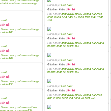
p://www.mercy.vn/hoa-cuoi/trang-
nh-trai-tim-voi-lan-mokara-vang-
Danh mục:
Hoa cưới
Giá tham khảo
Liên hệ
Link share:
http://www.mercy.vn/hoa-cuoi/hoa-
chuc-mung-sinh-nhat-su-dung-tong-mau-vang-
168
 cưới
Liên hệ
p://www.mercy.vn/hoa-cuoi/trang-
e-calvin-166
Danh mục:
Hoa cưới
Giá tham khảo
Liên hệ
Link share:
http://www.mercy.vn/hoa-cuoi/trang-
tri-sinh-nhat-be-calvin-163
 cưới
Liên hệ
p://www.mercy.vn/hoa-cuoi/trang-
e-calvin-162
Danh mục:
Hoa cưới
Giá tham khảo
Liên hệ
Link share:
http://www.mercy.vn/hoa-cuoi/trang-
tri-sinh-nhat-be-calvin-159
 cưới
Liên hệ
p://www.mercy.vn/hoa-cuoi/trang-
e-calvin-158
Danh mục:
Hoa cưới
Giá tham khảo
Liên hệ
Link share:
http://www.mercy.vn/hoa-cuoi/hoa-
dinh-ki-hoa-dong-tien-hong-va-cam-155
 cưới
Liên hệ
p://www.mercy.vn/hoa-cuoi/hoa-
ong-sen-va-cuc-du-mau-154