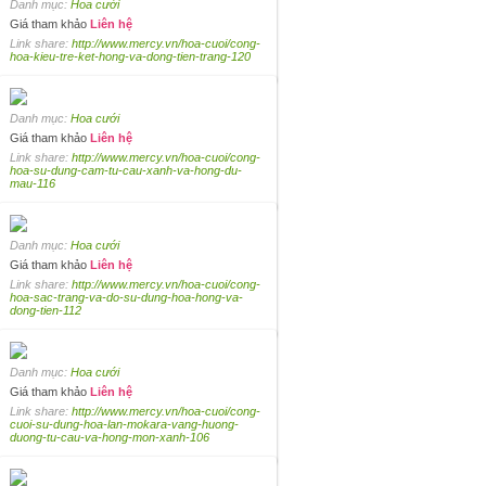
Danh mục:
Hoa cưới
Giá tham khảo
Liên hệ
Link share:
http://www.mercy.vn/hoa-cuoi/cong-
hoa-kieu-tre-ket-hong-va-dong-tien-trang-120
Danh mục:
Hoa cưới
Giá tham khảo
Liên hệ
Link share:
http://www.mercy.vn/hoa-cuoi/cong-
hoa-su-dung-cam-tu-cau-xanh-va-hong-du-
mau-116
Danh mục:
Hoa cưới
Giá tham khảo
Liên hệ
Link share:
http://www.mercy.vn/hoa-cuoi/cong-
hoa-sac-trang-va-do-su-dung-hoa-hong-va-
dong-tien-112
Danh mục:
Hoa cưới
Giá tham khảo
Liên hệ
Link share:
http://www.mercy.vn/hoa-cuoi/cong-
cuoi-su-dung-hoa-lan-mokara-vang-huong-
duong-tu-cau-va-hong-mon-xanh-106