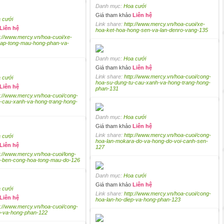
Danh mục:
Hoa cưới
Giá tham khảo
Liên hệ
 cưới
Link share:
http://www.mercy.vn/hoa-cuoi/xe-
Liên hệ
hoa-ket-hoa-hong-sen-va-lan-denro-vang-135
p://www.mercy.vn/hoa-cuoi/xe-
hap-tong-mau-hong-phan-va-
Danh mục:
Hoa cưới
Giá tham khảo
Liên hệ
Link share:
http://www.mercy.vn/hoa-cuoi/cong-
 cưới
hoa-su-dung-tu-cau-xanh-va-hong-trang-hong-
Liên hệ
phan-131
p://www.mercy.vn/hoa-cuoi/cong-
-cau-xanh-va-hong-trang-hong-
Danh mục:
Hoa cưới
Giá tham khảo
Liên hệ
Link share:
http://www.mercy.vn/hoa-cuoi/cong-
 cưới
hoa-lan-mokara-do-va-hong-do-voi-canh-sen-
Liên hệ
127
p://www.mercy.vn/hoa-cuoi/long-
-2-ben-cong-hoa-tong-mau-do-126
Danh mục:
Hoa cưới
Giá tham khảo
Liên hệ
 cưới
Link share:
http://www.mercy.vn/hoa-cuoi/cong-
Liên hệ
hoa-lan-ho-diep-va-hong-phan-123
p://www.mercy.vn/hoa-cuoi/cong-
p-va-hong-phan-122