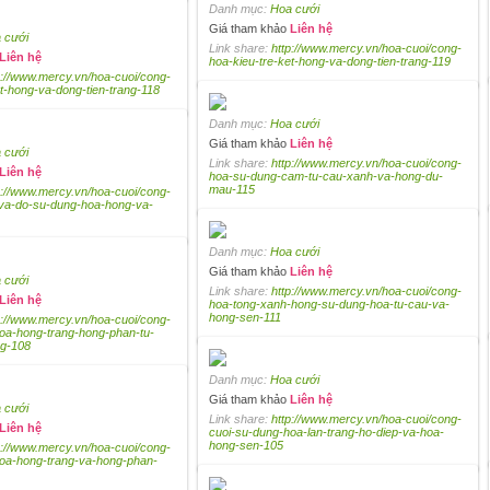
Danh mục:
Hoa cưới
Giá tham khảo
Liên hệ
 cưới
Link share:
http://www.mercy.vn/hoa-cuoi/cong-
Liên hệ
hoa-kieu-tre-ket-hong-va-dong-tien-trang-119
p://www.mercy.vn/hoa-cuoi/cong-
et-hong-va-dong-tien-trang-118
Danh mục:
Hoa cưới
Giá tham khảo
Liên hệ
 cưới
Link share:
http://www.mercy.vn/hoa-cuoi/cong-
Liên hệ
hoa-su-dung-cam-tu-cau-xanh-va-hong-du-
mau-115
p://www.mercy.vn/hoa-cuoi/cong-
-va-do-su-dung-hoa-hong-va-
Danh mục:
Hoa cưới
Giá tham khảo
Liên hệ
 cưới
Link share:
http://www.mercy.vn/hoa-cuoi/cong-
Liên hệ
hoa-tong-xanh-hong-su-dung-hoa-tu-cau-va-
hong-sen-111
p://www.mercy.vn/hoa-cuoi/cong-
oa-hong-trang-hong-phan-tu-
ng-108
Danh mục:
Hoa cưới
Giá tham khảo
Liên hệ
 cưới
Link share:
http://www.mercy.vn/hoa-cuoi/cong-
Liên hệ
cuoi-su-dung-hoa-lan-trang-ho-diep-va-hoa-
hong-sen-105
p://www.mercy.vn/hoa-cuoi/cong-
oa-hong-trang-va-hong-phan-