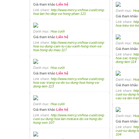
Giá tham khảo
Liên hệ
Link share:
http://www.mercy.vn/hoa-cuoi/cong-
Danh mục:
Hoa
hoa-lan-ho-diep-va-hong-phan-121
Giá tham khảo
Link share:
htt
hoa-kieu-tre-k
Danh mục:
Hoa cưới
Giá tham khảo
Liên hệ
Link share:
http://www.mercy.vn/hoa-cuoi/cong-
Danh mục:
Hoa
hoa-su-dung-cam-tu-cau-xanh-hong-mon-va-
Giá tham khảo
hoa-hong-du-mau-117
Link share:
htt
hoa-sac-trang
dong-tien-114
Danh mục:
Hoa cưới
Giá tham khảo
Liên hệ
Link share:
http://www.mercy.vn/hoa-cuoi/cong-
Danh mục:
Hoa
hoa-sac-trang-va-do-su-dung-hoa-hong-va-
Giá tham khảo
dong-tien-113
Link share:
htt
cuoi-su-dung-h
cau-va-lan-tra
Danh mục:
Hoa cưới
Giá tham khảo
Liên hệ
Link share:
http://www.mercy.vn/hoa-cuoi/cong-
Danh mục:
Hoa
cuoi-su-dung-hoa-lan-mokara-do-va-hong-do-
Giá tham khảo
hong-sen-107
Link share:
htt
cuoi-su-dung-h
104