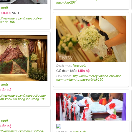
l-208
mau-don-207
 cưới
900.000
VNĐ
p://www.mercy.vn/hoa-cuoi/xe-
mau-do-196
Danh mục:
Hoa cưới
Giá tham khảo
Liên hệ
Link share:
http://www.mercy.vn/hoa-cuoi/hoa-
cam-tay-hong-trang-va-bi-bi-190
 cưới
Liên hệ
p://www.mercy.vn/hoa-cuoi/cong-
hap-khau-va-hong-lan-trang-188
 cưới
Liên hệ
p://www.mercy.vn/hoa-cuoi/hoa-