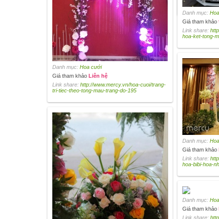
tong-mau-paste
Danh mục:
Hoa
Giá tham khảo
Link share:
htt
hoa-ket-tong-
Danh mục:
Hoa cưới
Giá tham khảo
Liên hệ
Link share:
http://www.mercy.vn/hoa-cuoi/trang-
tri-tiec-theo-tong-mau-trang-do-195
Danh mục:
Hoa
Giá tham khảo
Link share:
htt
hoa-bibi-hoa-n
Danh mục:
Hoa
Giá tham khảo
Link share:
htt