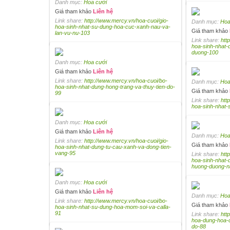
Danh mục:
Hoa cưới
Giá tham khảo
Liên hệ
Link share:
http://www.mercy.vn/hoa-cuoi/gio-
Danh mục:
Hoa
hoa-sinh-nhat-su-dung-hoa-cuc-xanh-nau-va-
Giá tham khảo
lan-vu-nu-103
Link share:
htt
hoa-sinh-nhat
duong-100
Danh mục:
Hoa cưới
Giá tham khảo
Liên hệ
Link share:
http://www.mercy.vn/hoa-cuoi/bo-
Danh mục:
Hoa
hoa-sinh-nhat-dung-hong-trang-va-thuy-tien-do-
Giá tham khảo
99
Link share:
htt
hoa-sinh-nhat-
Danh mục:
Hoa cưới
Giá tham khảo
Liên hệ
Danh mục:
Hoa
Link share:
http://www.mercy.vn/hoa-cuoi/gio-
Giá tham khảo
hoa-sinh-nhat-dung-tu-cau-xanh-va-dong-tien-
vang-95
Link share:
htt
hoa-sinh-nhat
huong-duong-n
Danh mục:
Hoa cưới
Giá tham khảo
Liên hệ
Danh mục:
Hoa
Link share:
http://www.mercy.vn/hoa-cuoi/bo-
Giá tham khảo
hoa-sinh-nhat-su-dung-hoa-mom-soi-va-calla-
91
Link share:
htt
hoa-dung-hoa-
do-88