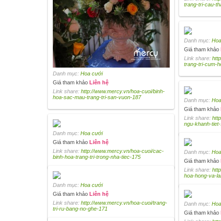
trang-tri-cau-t
Danh mục:
Hoa
Giá tham khảo
Link share:
htt
trang-tri-cum-
Danh mục:
Hoa cưới
Giá tham khảo
Liên hệ
Link share:
http://www.mercy.vn/hoa-cuoi/binh-
hoa-sac-mau-trang-tri-san-vuon-187
Danh mục:
Hoa
Giá tham khảo
Link share:
htt
ngu-khanh-tiet
Danh mục:
Hoa cưới
Giá tham khảo
Liên hệ
Link share:
http://www.mercy.vn/hoa-cuoi/cac-
Danh mục:
Hoa
binh-hoa-trang-tri-trong-nha-tiec-175
Giá tham khảo
Link share:
htt
hoa-hong-va-la
Danh mục:
Hoa cưới
Giá tham khảo
Liên hệ
Link share:
http://www.mercy.vn/hoa-cuoi/trang-
Danh mục:
Hoa
tri-ru-bang-no-ghe-171
Giá tham khảo