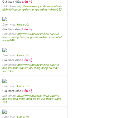
Giá tham khảo
Liên hệ
Link share:
http://www.mercy.vn/hoa-cuoi/hoa-
dinh-ki-hoa-dong-tien-hong-va-thach-thao-153
Danh mục:
Hoa cưới
Giá tham khảo
Liên hệ
Link share:
http://www.mercy.vn/hoa-cuoi/xe-
hoa-su-dung-hoa-hong-sen-va-lan-denro-phot-
hong-149
Danh mục:
Hoa cưới
Giá tham khảo
Liên hệ
Link share:
http://www.mercy.vn/hoa-cuoi/xe-
hoa-ket-hinh-trai-tim-doi-dung-hong-du-mau-
sac-145
Danh mục:
Hoa cưới
Giá tham khảo
Liên hệ
Link share:
http://www.mercy.vn/hoa-cuoi/xe-
hoa-ket-hoa-hong-mon-do-va-lan-denro-trang-
141
Danh mục:
Hoa cưới