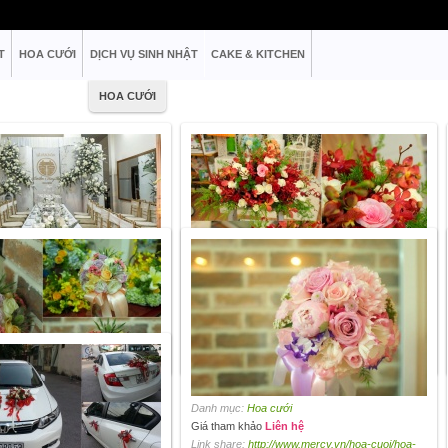
T
HOA CƯỚI
DỊCH VỤ SINH NHẬT
CAKE & KITCHEN
HOA CƯỚI
 cưới
Danh mục:
Hoa cưới
Liên hệ
Giá tham khảo
Liên hệ
p://www.mercy.vn/hoa-cuoi/san-
Link share:
http://www.mercy.vn/hoa-cuoi/hoa-
test-251
cuoi-226
 cưới
Danh mục:
Hoa cưới
Liên hệ
Giá tham khảo
Liên hệ
p://www.mercy.vn/hoa-cuoi/hoa-
Link share:
http://www.mercy.vn/hoa-cuoi/hoa-