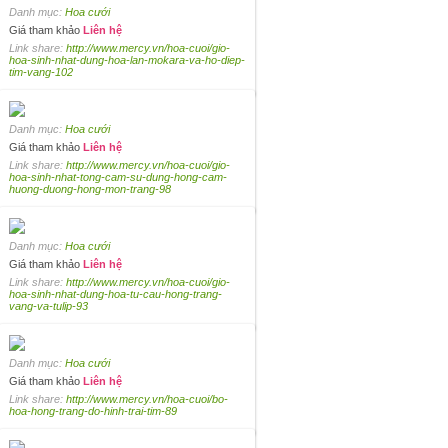
Danh mục:
Hoa cưới
Giá tham khảo
Liên hệ
Link share:
http://www.mercy.vn/hoa-cuoi/gio-
hoa-sinh-nhat-dung-hoa-lan-mokara-va-ho-diep-
tim-vang-102
Danh mục:
Hoa cưới
Giá tham khảo
Liên hệ
Link share:
http://www.mercy.vn/hoa-cuoi/gio-
hoa-sinh-nhat-tong-cam-su-dung-hong-cam-
huong-duong-hong-mon-trang-98
Danh mục:
Hoa cưới
Giá tham khảo
Liên hệ
Link share:
http://www.mercy.vn/hoa-cuoi/gio-
hoa-sinh-nhat-dung-hoa-tu-cau-hong-trang-
vang-va-tulip-93
Danh mục:
Hoa cưới
Giá tham khảo
Liên hệ
Link share:
http://www.mercy.vn/hoa-cuoi/bo-
hoa-hong-trang-do-hinh-trai-tim-89