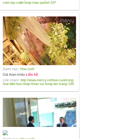
cam-tay-calla-tong-mau-pastel-197
Danh mục:
Hoa cưới
Giá tham khảo
Liên hệ
Link share:
http://www.mercy.vn/hoa-cuoi/cong-
hoa-bibi-hoa-nhap-khau-va-hong-lan-trang-189