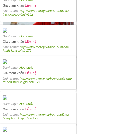
Danh mục:
Hoa cưới
Giá tham khảo
Liên hệ
Link share:
http://www.mercy.vn/hoa-cuoi/hoa-
trang-tri-luc-binh-182
Danh mục:
Hoa cưới
Giá tham khảo
Liên hệ
Link share:
http://www.mercy.vn/hoa-cuoi/hoa-
hanh-lang-loi-di-179
Danh mục:
Hoa cưới
Danh mục:
Hoa cưới
Giá tham khảo
Liên hệ
Giá tham khảo
Liên hệ
Link share:
http://www.mercy.vn/hoa-cuoi/trang-
Link share:
http://www.mercy.vn/hoa-cuoi/trang-
tri-hoa-ban-le-gia-tien-177
tri-ban-tiec-theo-tong-mau-do-185
Danh mục:
Hoa cưới
Giá tham khảo
Liên hệ
Link share:
http://www.mercy.vn/hoa-cuoi/hoa-
hong-ban-le-gia-tien-172