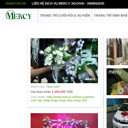
DAMCUOI.VN
LIÊN HỆ DỊCH VỤ MERCY: NGOHAI - 0908552630
TRANG TRÍ CƯỚI HỎI & SỰ KIỆN
TRANG TRÍ SINH NHẬ
Danh mục:
Hoa cưới
Danh mục:
Hoa
Giá tham khảo
1.200.000
VNĐ
Giá tham khảo
Link share:
http://www.mercy.vn/hoa-cuoi/hoa-
Link share:
htt
cam-tay-nhap-khau-tong-mau-trang-252
pham-hoa-cuoi-
Danh mục:
Hoa
Giá tham khảo
Link share:
htt