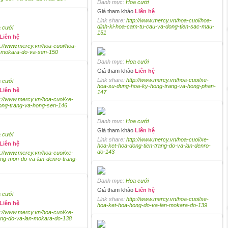
Danh mục:
Hoa cưới
Giá tham khảo
Liên hệ
Link share:
http://www.mercy.vn/hoa-cuoi/hoa-
dinh-ki-hoa-cam-tu-cau-va-dong-tien-sac-mau-
 cưới
151
Liên hệ
p://www.mercy.vn/hoa-cuoi/hoa-
n-mokara-do-va-sen-150
Danh mục:
Hoa cưới
Giá tham khảo
Liên hệ
Link share:
http://www.mercy.vn/hoa-cuoi/xe-
 cưới
hoa-su-dung-hoa-ky-hong-trang-va-hong-phan-
Liên hệ
147
p://www.mercy.vn/hoa-cuoi/xe-
ong-trang-va-hong-sen-146
Danh mục:
Hoa cưới
Giá tham khảo
Liên hệ
 cưới
Link share:
http://www.mercy.vn/hoa-cuoi/xe-
Liên hệ
hoa-ket-hoa-dong-tien-trang-do-va-lan-denro-
do-143
p://www.mercy.vn/hoa-cuoi/xe-
ng-mon-do-va-lan-denro-trang-
Danh mục:
Hoa cưới
Giá tham khảo
Liên hệ
 cưới
Link share:
http://www.mercy.vn/hoa-cuoi/xe-
Liên hệ
hoa-ket-hoa-hong-do-va-lan-mokara-do-139
p://www.mercy.vn/hoa-cuoi/xe-
ong-do-va-lan-mokara-do-138