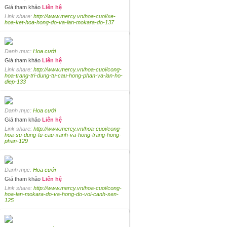
Giá tham khảo
Liên hệ
Link share:
http://www.mercy.vn/hoa-cuoi/xe-
hoa-ket-hoa-hong-do-va-lan-mokara-do-137
Danh mục:
Hoa cưới
Giá tham khảo
Liên hệ
Link share:
http://www.mercy.vn/hoa-cuoi/cong-
hoa-trang-tri-dung-tu-cau-hong-phan-va-lan-ho-
diep-133
Danh mục:
Hoa cưới
Giá tham khảo
Liên hệ
Link share:
http://www.mercy.vn/hoa-cuoi/cong-
hoa-su-dung-tu-cau-xanh-va-hong-trang-hong-
phan-129
Danh mục:
Hoa cưới
Giá tham khảo
Liên hệ
Link share:
http://www.mercy.vn/hoa-cuoi/cong-
hoa-lan-mokara-do-va-hong-do-voi-canh-sen-
125