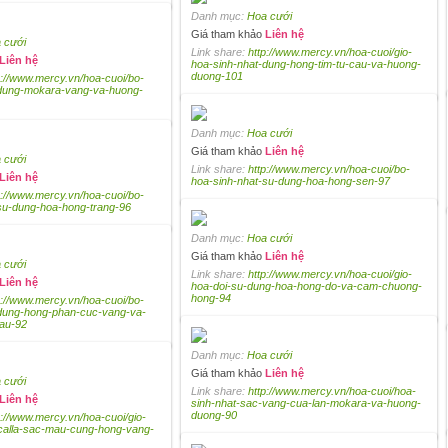
Danh mục:
Hoa cưới
Giá tham khảo
Liên hệ
 cưới
Link share:
http://www.mercy.vn/hoa-cuoi/gio-
Liên hệ
hoa-sinh-nhat-dung-hong-tim-tu-cau-va-huong-
duong-101
p://www.mercy.vn/hoa-cuoi/bo-
-dung-mokara-vang-va-huong-
Danh mục:
Hoa cưới
Giá tham khảo
Liên hệ
 cưới
Link share:
http://www.mercy.vn/hoa-cuoi/bo-
Liên hệ
hoa-sinh-nhat-su-dung-hoa-hong-sen-97
p://www.mercy.vn/hoa-cuoi/bo-
su-dung-hoa-hong-trang-96
Danh mục:
Hoa cưới
Giá tham khảo
Liên hệ
 cưới
Link share:
http://www.mercy.vn/hoa-cuoi/gio-
Liên hệ
hoa-doi-su-dung-hoa-hong-do-va-cam-chuong-
hong-94
p://www.mercy.vn/hoa-cuoi/bo-
-dung-hong-phan-cuc-vang-va-
au-92
Danh mục:
Hoa cưới
Giá tham khảo
Liên hệ
 cưới
Link share:
http://www.mercy.vn/hoa-cuoi/hoa-
Liên hệ
sinh-nhat-sac-vang-cua-lan-mokara-va-huong-
duong-90
p://www.mercy.vn/hoa-cuoi/gio-
calla-sac-mau-cung-hong-vang-