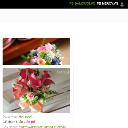
FB ĐÁMCƯỚI.VN
FB MERCY.VN
Danh mục:
Hoa cưới
Giá tham khảo
Liên hệ
Link share:
http://www.mercy.vn/hoa-cuoi/hoa-
mau-don-tong-mau-pastel-209
Danh mục:
Hoa cưới
Giá tham khảo
Liên hệ
Link share:
http://www.mercy.vn/hoa-cuoi/hoa-