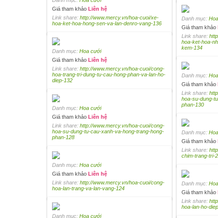
Danh mục:
Hoa cưới
Giá tham khảo
Liên hệ
Link share:
http://www.mercy.vn/hoa-cuoi/xe-
Danh mục:
Hoa
hoa-ket-hoa-hong-sen-va-lan-denro-vang-136
Giá tham khảo
Link share:
htt
hoa-ket-hoa-n
kem-134
Danh mục:
Hoa cưới
Giá tham khảo
Liên hệ
Link share:
http://www.mercy.vn/hoa-cuoi/cong-
hoa-trang-tri-dung-tu-cau-hong-phan-va-lan-ho-
Danh mục:
Hoa
diep-132
Giá tham khảo
Link share:
htt
hoa-su-dung-tu
phan-130
Danh mục:
Hoa cưới
Giá tham khảo
Liên hệ
Link share:
http://www.mercy.vn/hoa-cuoi/cong-
hoa-su-dung-tu-cau-xanh-va-hong-trang-hong-
Danh mục:
Hoa
phan-128
Giá tham khảo
Link share:
htt
chim-trang-tri
Danh mục:
Hoa cưới
Giá tham khảo
Liên hệ
Link share:
http://www.mercy.vn/hoa-cuoi/cong-
Danh mục:
Hoa
hoa-lan-trang-va-lan-vang-124
Giá tham khảo
Link share:
htt
hoa-lan-ho-die
Danh mục:
Hoa cưới