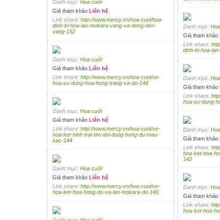
Danh mục:
Hoa cưới
Giá tham khảo
Liên hệ
Link share:
http://www.mercy.vn/hoa-cuoi/hoa-
dinh-ki-hoa-lan-mokara-vang-va-dong-tien-
Danh mục:
Hoa
vang-152
Giá tham khảo
Link share:
htt
dinh-ki-hoa-la
Danh mục:
Hoa cưới
Giá tham khảo
Liên hệ
Link share:
http://www.mercy.vn/hoa-cuoi/xe-
Danh mục:
Hoa
hoa-su-dung-hoa-hong-trang-va-do-148
Giá tham khảo
Link share:
htt
hoa-su-dung-h
Danh mục:
Hoa cưới
Giá tham khảo
Liên hệ
Link share:
http://www.mercy.vn/hoa-cuoi/xe-
Danh mục:
Hoa
hoa-ket-hinh-trai-tim-doi-dung-hong-du-mau-
Giá tham khảo
sac-144
Link share:
htt
hoa-ket-hoa-ho
142
Danh mục:
Hoa cưới
Giá tham khảo
Liên hệ
Link share:
http://www.mercy.vn/hoa-cuoi/xe-
Danh mục:
Hoa
hoa-ket-hoa-hong-do-va-lan-mokara-do-140
Giá tham khảo
Link share:
htt
hoa-ket-hoa-h