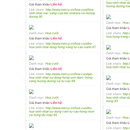
hoa-sinh-nhat-d
Giá tham khảo
Liên hệ
huong-duong-na
Link share:
http://www.mercy.vn/hoa-cuoi/hoa-
sinh-nhat-sac-vang-cua-lan-mokara-va-huong-
duong-90
Danh mục:
Hoa 
Giá tham khảo
L
Danh mục:
Hoa cưới
Link share:
http
hoa-hong-trang-d
Giá tham khảo
Liên hệ
Link share:
http://www.mercy.vn/hoa-cuoi/bo-
hoa-sinh-nhat-dung-hong-vang-tu-cau-xanh-87
Danh mục:
Hoa 
Giá tham khảo
L
Danh mục:
Hoa cưới
Link share:
http
hoa-sinh-nhat-s
Giá tham khảo
Liên hệ
Link share:
http://www.mercy.vn/hoa-cuoi/gio-
hoa-sinh-nhat-su-dung-hong-sen-dam--hong-
vang-huong-duong-va-tu-cau-84
Danh mục:
Hoa 
Giá tham khảo
L
Link share:
http:
Danh mục:
Hoa cưới
hoa-sinh-nhat-d
hong-83
Giá tham khảo
Liên hệ
Link share:
http://www.mercy.vn/hoa-cuoi/bo-
hoa-sinh-nhat-su-dung-cam-tu-cau-hong-mon-
va-hong-du-mau-81
Danh mục:
Hoa 
Giá tham khảo
L
Link share:
http