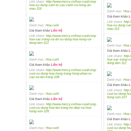
Link share:
http://www.mercy.vn/hoa-cuoi/cong-
hoa-su-dung-cam-tu-cau-xanh-va-hong-du-
mau-116
Danh mục:
Hoa 
Giá tham khảo
L
Link share:
http
Danh mục:
Hoa cưới
hoa-su-dung-ca
mau-115
Giá tham khảo
Liên hệ
Link share:
http://www.mercy.vn/hoa-cuoi/cong-
hoa-sac-trang-va-do-su-dung-hoa-hong-va-
dong-tien-113
Danh mục:
Hoa 
Giá tham khảo
L
Link share:
http
Danh mục:
Hoa cưới
hoa-sac-trang-v
dong-tien-112
Giá tham khảo
Liên hệ
Link share:
http://www.mercy.vn/hoa-cuoi/cong-
cuoi-su-dung-hoa-hong-trang-hong-phan-tu-
cau-va-lan-trang-108
Danh mục:
Hoa 
Giá tham khảo
L
Link share:
http
Danh mục:
Hoa cưới
cuoi-su-dung-ho
hong-sen-107
Giá tham khảo
Liên hệ
Link share:
http://www.mercy.vn/hoa-cuoi/cong-
cuoi-su-dung-hoa-lan-trang-ho-diep-va-hoa-
hong-sen-105
Danh mục:
Hoa 
Giá tham khảo
L
Link share:
http
Danh mục:
Hoa cưới
cuoi-su-dung-ho