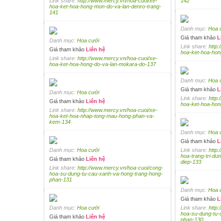
Link share:
http://www.mercy.vn/hoa-cuoi/xe-
142
hoa-ket-hoa-hong-mon-do-va-lan-denro-trang-
141
Danh mục:
Hoa 
Giá tham khảo
L
Danh mục:
Hoa cưới
Link share:
http
Giá tham khảo
Liên hệ
hoa-ket-hoa-hon
Link share:
http://www.mercy.vn/hoa-cuoi/xe-
hoa-ket-hoa-hong-do-va-lan-mokara-do-137
Danh mục:
Hoa 
Giá tham khảo
L
Danh mục:
Hoa cưới
Link share:
http
Giá tham khảo
Liên hệ
hoa-ket-hoa-hon
Link share:
http://www.mercy.vn/hoa-cuoi/xe-
hoa-ket-hoa-nhap-tong-mau-hong-phan-va-
kem-134
Danh mục:
Hoa 
Giá tham khảo
L
Danh mục:
Hoa cưới
Link share:
http
hoa-trang-tri-du
Giá tham khảo
Liên hệ
diep-133
Link share:
http://www.mercy.vn/hoa-cuoi/cong-
hoa-su-dung-tu-cau-xanh-va-hong-trang-hong-
phan-131
Danh mục:
Hoa 
Giá tham khảo
L
Danh mục:
Hoa cưới
Link share:
http
hoa-su-dung-tu-
Giá tham khảo
Liên hệ
phan-130