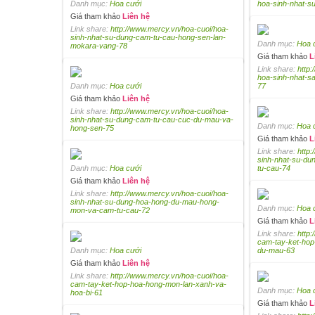
Danh mục:
Hoa cưới
hoa-sinh-nhat-s
Giá tham khảo
Liên hệ
Link share:
http://www.mercy.vn/hoa-cuoi/hoa-
sinh-nhat-su-dung-cam-tu-cau-hong-sen-lan-
Danh mục:
Hoa 
mokara-vang-78
Giá tham khảo
L
Link share:
http:
hoa-sinh-nhat-
Danh mục:
Hoa cưới
77
Giá tham khảo
Liên hệ
Link share:
http://www.mercy.vn/hoa-cuoi/hoa-
sinh-nhat-su-dung-cam-tu-cau-cuc-du-mau-va-
Danh mục:
Hoa 
hong-sen-75
Giá tham khảo
L
Link share:
http
sinh-nhat-su-du
Danh mục:
Hoa cưới
tu-cau-74
Giá tham khảo
Liên hệ
Link share:
http://www.mercy.vn/hoa-cuoi/hoa-
sinh-nhat-su-dung-hoa-hong-du-mau-hong-
Danh mục:
Hoa 
mon-va-cam-tu-cau-72
Giá tham khảo
L
Link share:
http
cam-tay-ket-hop
Danh mục:
Hoa cưới
du-mau-63
Giá tham khảo
Liên hệ
Link share:
http://www.mercy.vn/hoa-cuoi/hoa-
cam-tay-ket-hop-hoa-hong-mon-lan-xanh-va-
Danh mục:
Hoa 
hoa-bi-61
Giá tham khảo
L