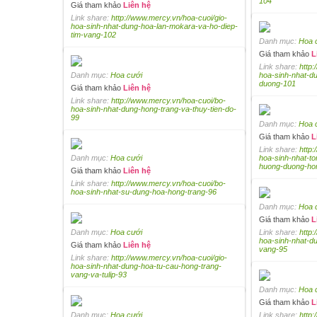
104
Giá tham khảo
Liên hệ
Link share:
http://www.mercy.vn/hoa-cuoi/gio-
hoa-sinh-nhat-dung-hoa-lan-mokara-va-ho-diep-
tim-vang-102
Danh mục:
Hoa 
Giá tham khảo
L
Link share:
http:
Danh mục:
Hoa cưới
hoa-sinh-nhat-d
duong-101
Giá tham khảo
Liên hệ
Link share:
http://www.mercy.vn/hoa-cuoi/bo-
hoa-sinh-nhat-dung-hong-trang-va-thuy-tien-do-
99
Danh mục:
Hoa 
Giá tham khảo
L
Link share:
http:
Danh mục:
Hoa cưới
hoa-sinh-nhat-t
huong-duong-ho
Giá tham khảo
Liên hệ
Link share:
http://www.mercy.vn/hoa-cuoi/bo-
hoa-sinh-nhat-su-dung-hoa-hong-trang-96
Danh mục:
Hoa 
Giá tham khảo
L
Danh mục:
Hoa cưới
Link share:
http:
hoa-sinh-nhat-d
Giá tham khảo
Liên hệ
vang-95
Link share:
http://www.mercy.vn/hoa-cuoi/gio-
hoa-sinh-nhat-dung-hoa-tu-cau-hong-trang-
vang-va-tulip-93
Danh mục:
Hoa 
Giá tham khảo
L
Danh mục:
Hoa cưới
Link share:
http