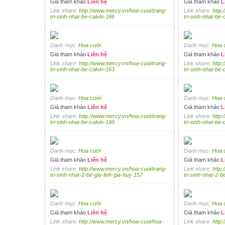
Giá tham khảo
Liên hệ
Giá tham khảo
L
Link share:
http://www.mercy.vn/hoa-cuoi/trang-
Link share:
http:
tri-sinh-nhat-be-calvin-166
tri-sinh-nhat-be-
Danh mục:
Hoa cưới
Danh mục:
Hoa 
Giá tham khảo
Liên hệ
Giá tham khảo
L
Link share:
http://www.mercy.vn/hoa-cuoi/trang-
Link share:
http:
tri-sinh-nhat-be-calvin-163
tri-sinh-nhat-be-
Danh mục:
Hoa cưới
Danh mục:
Hoa 
Giá tham khảo
Liên hệ
Giá tham khảo
L
Link share:
http://www.mercy.vn/hoa-cuoi/trang-
Link share:
http:
tri-sinh-nhat-be-calvin-160
tri-sinh-nhat-be-
Danh mục:
Hoa cưới
Danh mục:
Hoa 
Giá tham khảo
Liên hệ
Giá tham khảo
L
Link share:
http://www.mercy.vn/hoa-cuoi/trang-
Link share:
http:
tri-sinh-nhat-2-be-gia-linh-gia-huy-157
tri-sinh-nhat-2-b
Danh mục:
Hoa cưới
Danh mục:
Hoa 
Giá tham khảo
Liên hệ
Giá tham khảo
L
Link share:
http://www.mercy.vn/hoa-cuoi/hoa-
Link share:
http