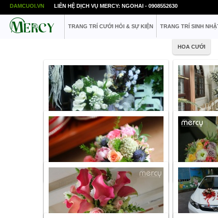
DAMCUOI.VN
LIÊN HỆ DỊCH VỤ MERCY: NGOHAI - 0908552630
TRANG TRÍ CƯỚI HỎI & SỰ KIỆN
TRANG TRÍ SINH NHẬ
HOA CƯỚI
Danh mục:
Hoa cưới
Danh mục:
Hoa 
Giá tham khảo
1.200.000
VNĐ
Giá tham khảo
L
Link share:
http://www.mercy.vn/hoa-cuoi/hoa-
Link share:
http
cam-tay-nhap-khau-tong-mau-trang-252
pham-hoa-cuoi-t
Danh mục:
Hoa cưới
Danh mục:
Hoa 
Giá tham khảo
Liên hệ
Giá tham khảo
L
Link share:
http://www.mercy.vn/hoa-cuoi/hoa-
Link share:
http