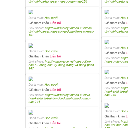
dinh-ki-hoa-hong-sen-va-cuc-du-mau-154
dinh-ki-hoa-dong
Danh mục:
Hoa cưới
Danh mục:
Hoa 
Giá tham khảo
Liên hệ
Giá tham khảo
L
Link share:
http://www.mercy.vn/hoa-cuoi/hoa-
Link share:
http
dinh-ki-hoa-cam-tu-cau-va-dong-tien-sac-mau-
dinh-ki-hoa-lan
151
Danh mục:
Hoa 
Danh mục:
Hoa cưới
Giá tham khảo
L
Giá tham khảo
Liên hệ
Link share:
http
Link share:
http://www.mercy.vn/hoa-cuoi/xe-
hoa-su-dung-hoa
hoa-su-dung-hoa-ky-hong-trang-va-hong-phan-
147
Danh mục:
Hoa 
Giá tham khảo
L
Danh mục:
Hoa cưới
Link share:
http
Giá tham khảo
Liên hệ
hoa-ket-hinh-tra
Link share:
http://www.mercy.vn/hoa-cuoi/xe-
sac-145
hoa-ket-hinh-trai-tim-doi-dung-hong-du-mau-
sac-144
Danh mục:
Hoa 
Giá tham khảo
L
Danh mục:
Hoa cưới
Link share:
http
Giá tham khảo
Liên hệ
hoa-ket-hoa-hon