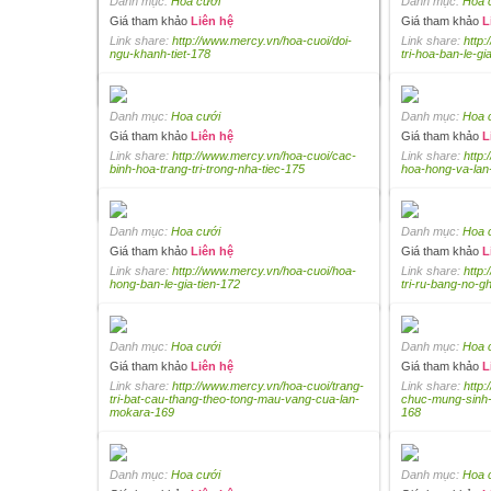
Danh mục:
Hoa cưới
Danh mục:
Hoa 
Giá tham khảo
Liên hệ
Giá tham khảo
L
Danh mục:
Hoa cưới
Link share:
http://www.mercy.vn/hoa-cuoi/doi-
Link share:
http:
Giá tham khảo
Liên hệ
ngu-khanh-tiet-178
tri-hoa-ban-le-gi
Link share:
http://www.mercy.vn/hoa-cuoi/binh-
hoa-sac-mau-trang-tri-san-vuon-187
Danh mục:
Hoa cưới
Danh mục:
Hoa 
Giá tham khảo
Liên hệ
Giá tham khảo
L
Danh mục:
Hoa cưới
Link share:
http://www.mercy.vn/hoa-cuoi/cac-
Link share:
http:
Giá tham khảo
Liên hệ
binh-hoa-trang-tri-trong-nha-tiec-175
hoa-hong-va-lan-
Link share:
http://www.mercy.vn/hoa-cuoi/hoa-
trang-tri-cau-thang-tong-trang-do-184
Danh mục:
Hoa cưới
Danh mục:
Hoa 
Giá tham khảo
Liên hệ
Giá tham khảo
L
Link share:
http://www.mercy.vn/hoa-cuoi/hoa-
Link share:
http:
hong-ban-le-gia-tien-172
tri-ru-bang-no-g
Danh mục:
Hoa cưới
Danh mục:
Hoa 
Giá tham khảo
Liên hệ
Giá tham khảo
L
Link share:
http://www.mercy.vn/hoa-cuoi/trang-
Link share:
http
tri-bat-cau-thang-theo-tong-mau-vang-cua-lan-
chuc-mung-sinh
mokara-169
168
Danh mục:
Hoa cưới
Danh mục:
Hoa 