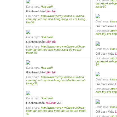
Link share:
http
cam-tay-ket-hop
Danh mục:
Hoa cưới
xanh-60
Giá tham khảo
Liên hệ
Link share:
http://www.mercy.vn/hoa-cuoi/hoa-
cam-tay-ket-hop-hoa-hong-trang-va-cat-tuong-
Danh mục:
Hoa 
tim-58
Giá tham khảo
L
Link share:
http
cam-tay-ket-hop
Danh mục:
Hoa cưới
Giá tham khảo
Liên hệ
Link share:
http://www.mercy.vn/hoa-cuoi/hoa-
Danh mục:
Hoa 
cam-tay-ket-hop-hoa-hong-trang-do-va-lan-
trang-55
Giá tham khảo
L
Link share:
http
cam-tay-ket-hop
54
Danh mục:
Hoa cưới
Giá tham khảo
Liên hệ
Link share:
http://www.mercy.vn/hoa-cuoi/hoa-
Danh mục:
Hoa 
cam-tay-ket-hop-hoa-hong-sen-dia-lan-va-cat-
tuong-52
Giá tham khảo
L
Link share:
http
cam-tay-ket-ho
Danh mục:
Hoa cưới
Giá tham khảo
750.000
VNĐ
Danh mục:
Hoa 
Link share:
http://www.mercy.vn/hoa-cuoi/hoa-
cam-tay-ket-hop-hoa-hong-do-va-dia-lan-vang-
Giá tham khảo
L
49
Link share:
http