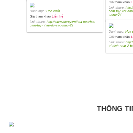
Giá tham khảo
L
Link share:
http
Danh mục:
Hoa cưới
cam-tay-ket-hop
tuong-24
Giá tham khảo
Liên hệ
Link share:
http://www.mercy.vn/hoa-cuoi/hoa-
cam-tay-nhap-du-sac-mau-22
Danh mục:
Hoa 
Giá tham khảo
1
Link share:
http:
tri-sinh-nhat-2-b
THÔNG TI